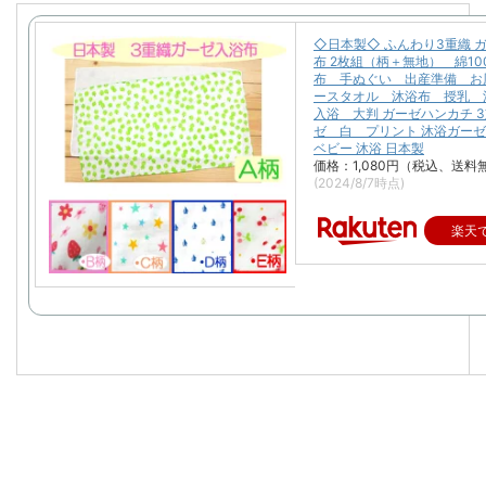
◇日本製◇ ふんわり3重織 ガ
布 2枚組（柄＋無地） 綿10
布 手ぬぐい 出産準備 お
ースタオル 沐浴布 授乳
入浴 大判 ガーゼハンカチ 
ゼ 白 プリント 沐浴ガーゼ
ベビー 沐浴 日本製
価格：1,080円（税込、送料
(2024/8/7時点)
楽天