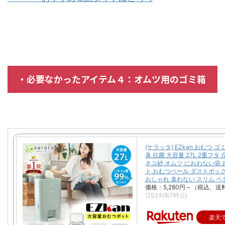
・必要なかったアイテム４：オムツ用のゴミ箱
(ケラッタ) EZkan おむつ ゴミ
臭 抗菌 大容量 27L 2重フタ
ネコ砂 オムツ におわない袋
ト おむつペール ダストボック
おしゃれ 臭わない スリム ペ
価格：5,280円～（税込、送
(2024/8/7時点)
楽天