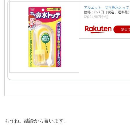
アルエット ママ鼻水とって
価格：697円（税込、送料別)
(2024/8/7時点)
楽天
もうね。結論から言います。