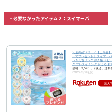
・必要なかったアイテム２：スイマーバ
＼全商品12倍！／【正規品
ーでプレゼント】 スイマーバ S
うきわ首リング 浮き輪 ベビ
グ プレスイミング おふろ あ
価格：3,520円（税込、送料
(2024/8/7時点)
楽天