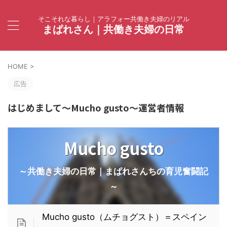
そこそれな暮らし｜アラフォー共働き夫婦のリアル
まぱれさん｜共働き夫婦の日常
HOME
>
広告
はじめまして～Mucho gusto～運営者情報
Mucho gusto
～共働き夫婦の日常｜まぱれさんちの育児奮闘記
～
Mucho gusto（ムチョグスト）＝スペイン