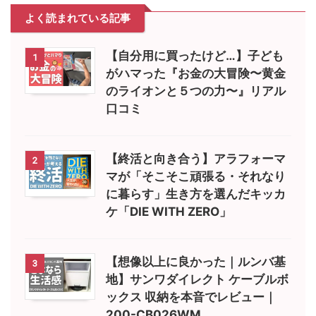
よく読まれている記事
【自分用に買ったけど…】子ども
1
がハマった『お金の大冒険〜黄金
のライオンと５つの力〜』リアル
口コミ
【終活と向き合う】アラフォーマ
2
マが「そこそこ頑張る・それなり
に暮らす」生き方を選んだキッカ
ケ「DIE WITH ZERO」
【想像以上に良かった｜ルンバ基
3
地】サンワダイレクト ケーブルボ
ックス 収納を本音でレビュー｜
200-CB026WM