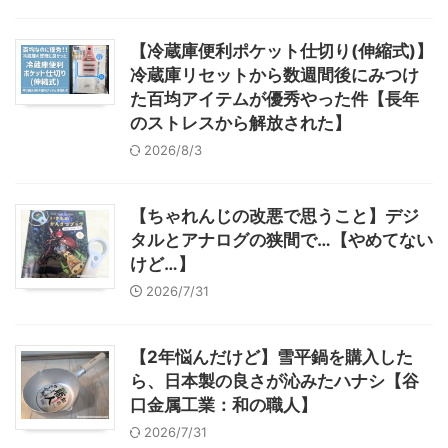
【冷蔵庫便利ポケット仕切り(伸縮式)】
冷蔵庫リセットから数週間後にみつけ
た百均アイテムが優秀やった件【長年
のストレスから解放された】
2026/8/3
【ちゃれんじの改悪で思うこと】デジ
タルとアナログの狭間で…【やめてない
けど…】
2026/7/31
【2年悩んだけど】雪平鍋を購入した
ら、日本製の良さが沁みたハナシ【谷
口金属工業：和の職人】
2026/7/31